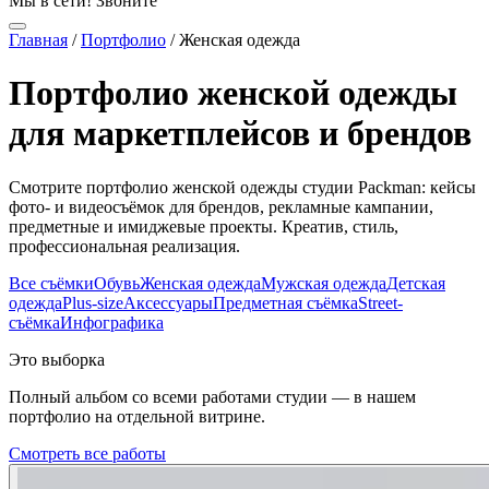
Мы в сети! Звоните
Главная
/
Портфолио
/
Женская одежда
Портфолио женской одежды
для маркетплейсов и брендов
Смотрите портфолио женской одежды студии Packman: кейсы
фото- и видеосъёмок для брендов, рекламные кампании,
предметные и имиджевые проекты. Креатив, стиль,
профессиональная реализация.
Все съёмки
Обувь
Женская одежда
Мужская одежда
Детская
одежда
Plus-size
Аксессуары
Предметная съёмка
Street-
съёмка
Инфографика
Это выборка
Полный альбом со всеми работами студии — в нашем
портфолио на отдельной витрине.
Смотреть все работы